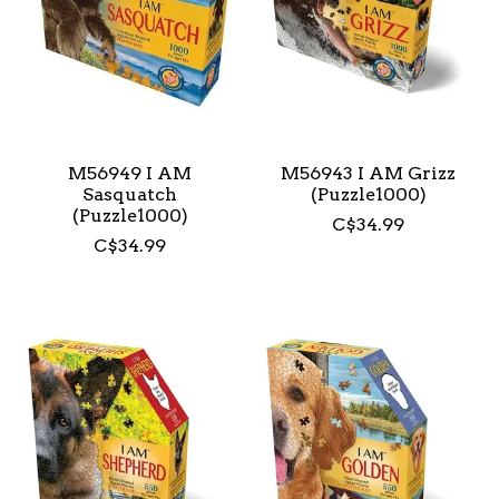
M56949 I AM
M56943 I AM Grizz
Sasquatch
(Puzzle1000)
(Puzzle1000)
C$34.99
C$34.99